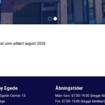
ansat som udlært august 2026
by Egede
Åbningstider
 Egede Center 15
Man-tors: 07.00-19.00 (begge kli
øge
Fre: 07.00-15.00 (begge klinikker